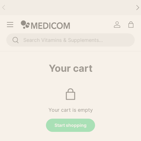
Previous
Nex
Skip to content
Menu
Log in
Bag
Search
Search
Your cart
Your cart is empty
Start shopping
Subtotal:0
Loading...
00€