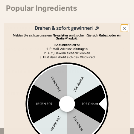
Popular Ingredients
Adaptogens
Drehen & sofort gewinnen! 🎉
Melden Sie sich zu unserem
Newsletter
an & sichern Sie sich
Rabatt oder ein
Gratis-Produkt!
So funktioniert’s:
Medicinal plants
1. E-Mail-Adresse eintragen
2. Auf „Gewinn sichern“ klicken
3. Erst dann dreht sich das Glücksrad
Minerals &amp; trace elements
20€ Rabatt
Pro Immun
Vitamins
10€ Rabatt
10€ Rabatt
20€ Rabatt
Pro Immun