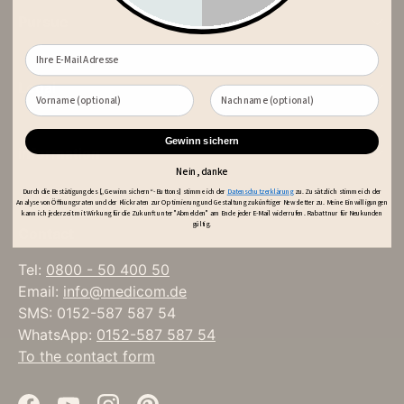
Pursue
Legal
Gewinn sichern
information
Nein, danke
Durch die Bestätigung des [„Gewinn sichern“- Buttons] stimme ich der
Datenschutzerklärung
zu. Zusätzlich stimme ich der
Analyse von Öffnungsraten und der Klickraten zur Optimierung und Gestaltung zukünftiger Newsletter zu. Meine Einwilligungen
kann ich jederzeit mit Wirkung für die Zukunft unter "Abmelden" am Ende jeder E-Mail widerrufen. Rabatt nur für Neukunden
gültig.
Contact
Tel:
0800 - 50 400 50
Email:
info@medicom.de
SMS: 0152-587 587 54
WhatsApp:
0152-587 587 54
To the contact form